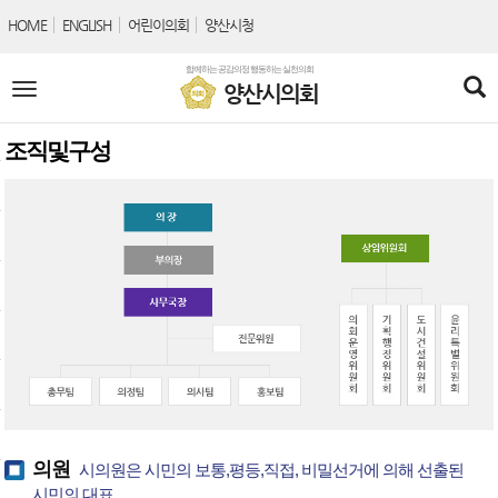
본문바로가기
HOME
ENGLISH
어린이의회
양산시청
함께하는 공감의정 행동하는 실천의회
전
양산시의회
체
메
뉴
조직및구성
의원
시의원은 시민의 보통,평등,직접, 비밀선거에 의해 선출된
시민의 대표