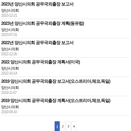
2023년 양산시의회 공무국외출장 보고서
양산시의회
2023-12-21
2023년 양산시의회 공무국외출장 계획(동유럽)
양산시의회
2023-07-31
2022년 양산시의회 공무국외출장 보고서
양산시의회
2022-12-26
2022 양산시의회 공무국외출장 계획서(미국)
양산시의회
2022-10-14
2019 양산시의회 공무국외출장 보고서(오스트리아,체코,독일)
양산시의회
2019-11-07
2019 양산시의회 공무국외출장 계획서(오스트리아,체코,독일)
양산시의회
2019-09-10
1
2
3
4