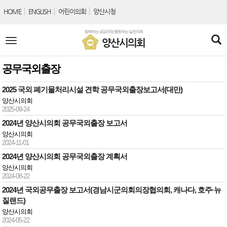
본문바로가기
HOME
ENGLISH
어린이의회
양산시청
함께하는 공감의정 행동하는 실천의회
전
양산시의회
체
메
뉴
공무국외출장
2025 국외 폐기물처리시설 견학 공무국외출장보고서(대만)
양산시의회
2025-09-24
2024년 양산시의회 공무국외출장 보고서
양산시의회
2024-11-01
2024년 양산시의회 공무국외출장 계획서
양산시의회
2024-08-22
2024년 국외공무출장 보고서(경남시군의회의장협의회, 캐나다, 호주·뉴
질랜드)
양산시의회
2024-05-22