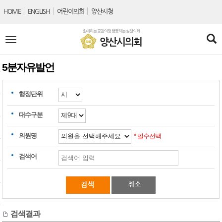
본문바로가기
HOME
ENGLISH
어린이의회
양산시청
함께하는 공감의정 행동하는 실천의회
전
양산시의회
체
메
뉴
5분자유발언
행정단위
대수구분
의원명
* 필수선택
검색어
검색결과