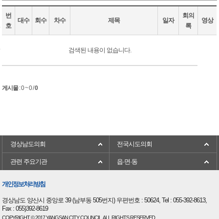
번
회의
대수
회수
차수
제목
일자
영상
호
록
검색된 내용이 없습니다.
게시물
:
0 ~ 0
/
0
경상남도의회
전국시도의회
관련 주요기관
읍·면·동
개인정보처리방침
경상남도 양산시 중앙로 39 (남부동 505번지) 우편번호 : 50624, Tel : 055-392-8613,
Fax : 055)392-8619
COPYRIGHT © 2017 YANGSAN CITY COUNCIL. ALL RIGHTS RESERVED