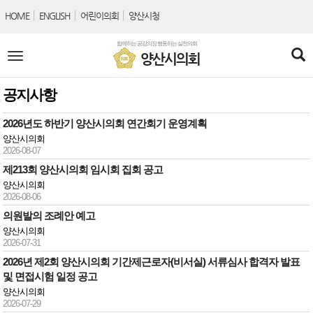
본문바로가기
HOME
ENGLISH
어린이의회
양산시청
함께하는 공감의정 행동하는 실천의회
전
양산시의회
체
메
뉴
공지사항
2026년도 하반기 양산시의회 연간회기 운영계획
양산시의회
2026-08-07
제213회 양산시의회 임시회 집회 공고
양산시의회
2026-08-06
의원발의 조례안 예고
양산시의회
2026-07-31
2026년 제2회 양산시의회 기간제근로자(비서실) 서류심사 합격자 발표
및 면접시험 일정 공고
양산시의회
2026-07-29